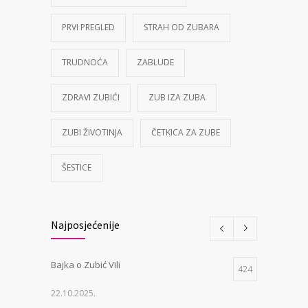
PRVI PREGLED
STRAH OD ZUBARA
TRUDNOĆA
ZABLUDE
ZDRAVI ZUBIĆI
ZUB IZA ZUBA
ZUBI ŽIVOTINJA
ČETKICA ZA ZUBE
ŠESTICE
Najposjećenije
Bajka o Zubić Vili
424
22.10.2025.