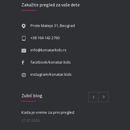
Zakažite pregled za vaše dete
Prote Mateje 31, Beograd
+38 164 142 2760
info@konatarkids.rs
facebook/konatar.kids
instagram/konatar.kids
Zubić blog
Kada je vreme za prvi pregled
27.07.2026.