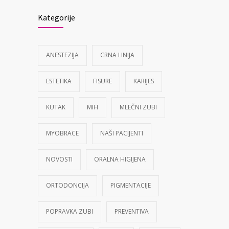
Kategorije
ANESTEZIJA
CRNA LINIJA
ESTETIKA
FISURE
KARIJES
KUTAK
MIH
MLEČNI ZUBI
MYOBRACE
NAŠI PACIJENTI
NOVOSTI
ORALNA HIGIJENA
ORTODONCIJA
PIGMENTACIJE
POPRAVKA ZUBI
PREVENTIVA