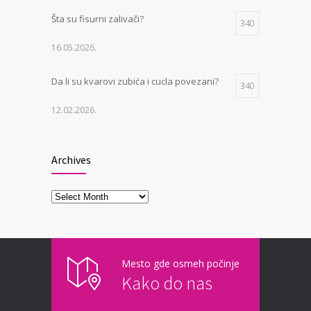
Šta su fisurni zalivači?
340
16.05.2026.
Da li su kvarovi zubića i cucla povezani?
340
12.02.2026.
Šta je MIH?
333
Archives
12.05.2026.
Archives
Kako genetika utiče na zube?
316
15.03.2026.
Mesto gde osmeh počinje
Kako do nas