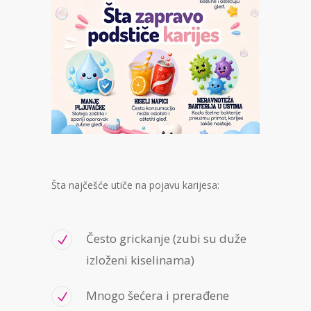
Šta najčešće utiče na pojavu karijesa:
Često grickanje (zubi su duže
izloženi kiselinama)
Mnogo šećera i prerađene