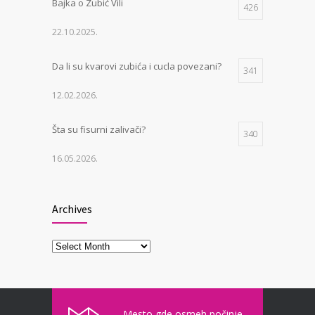
Bajka o Zubić Vili
426
22.10.2025.
Da li su kvarovi zubića i cucla povezani?
341
12.02.2026.
Šta su fisurni zalivači?
340
16.05.2026.
Šta je MIH?
333
Archives
12.05.2026.
Archives
Kako genetika utiče na zube?
316
15.03.2026.
Mesto gde osmeh počinje