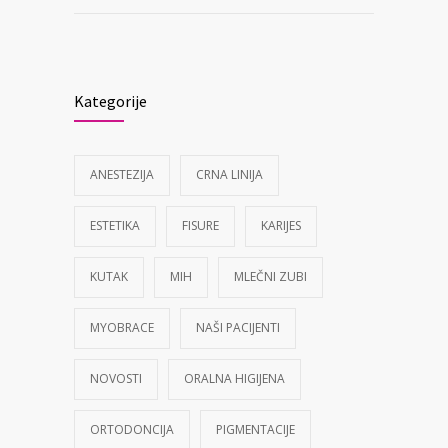
Kategorije
ANESTEZIJA
CRNA LINIJA
ESTETIKA
FISURE
KARIJES
KUTAK
MIH
MLEČNI ZUBI
MYOBRACE
NAŠI PACIJENTI
NOVOSTI
ORALNA HIGIJENA
ORTODONCIJA
PIGMENTACIJE