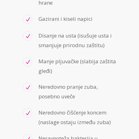
hrane
Gazirani i kiseli napici
Disanje na usta (isušuje usta i
smanjuje prirodnu zaštitu)
Manje pljuvačke (slabija zaštita
gleđi)
Neredovno pranje zuba,
posebno uveče
Neredovno čišćenje koncem
(naslage ostaju između zuba)
Neravnoteža bakterija u