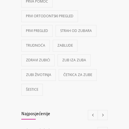
PRVA POMOĆ
PRVI ORTODONTSKI PREGLED
PRVI PREGLED
STRAH OD ZUBARA
TRUDNOĆA
ZABLUDE
ZDRAVI ZUBIĆI
ZUB IZA ZUBA
ZUBI ŽIVOTINJA
ČETKICA ZA ZUBE
ŠESTICE
Najposjećenije