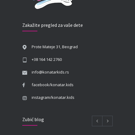
Zakažite pregled za vaše dete
Prote Mateje 31, Beograd
+38 164 142 2760
info@konatarkids.rs
facebook/konatar.kids
instagram/konatar.kids
Zubić blog